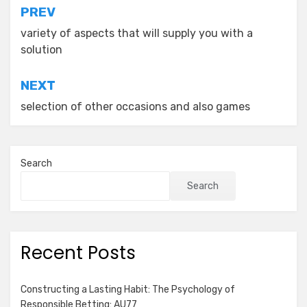
Post
PREV
navigation
variety of aspects that will supply you with a
solution
NEXT
selection of other occasions and also games
Search
Search
Recent Posts
Constructing a Lasting Habit: The Psychology of
Responsible Betting: AU77