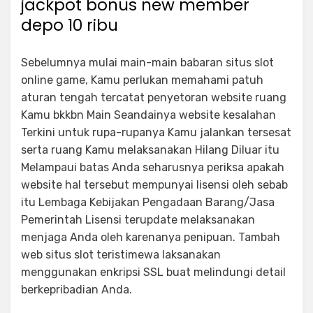
jackpot bonus new member
depo 10 ribu
Sebelumnya mulai main-main babaran situs slot
online game, Kamu perlukan memahami patuh
aturan tengah tercatat penyetoran website ruang
Kamu bkkbn Main Seandainya website kesalahan
Terkini untuk rupa-rupanya Kamu jalankan tersesat
serta ruang Kamu melaksanakan Hilang Diluar itu
Melampaui batas Anda seharusnya periksa apakah
website hal tersebut mempunyai lisensi oleh sebab
itu Lembaga Kebijakan Pengadaan Barang/Jasa
Pemerintah Lisensi terupdate melaksanakan
menjaga Anda oleh karenanya penipuan. Tambah
web situs slot teristimewa laksanakan
menggunakan enkripsi SSL buat melindungi detail
berkepribadian Anda.