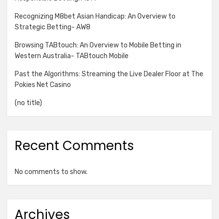
Recognizing M8bet Asian Handicap: An Overview to
Strategic Betting- AW8
Browsing TABtouch: An Overview to Mobile Betting in
Western Australia- TABtouch Mobile
Past the Algorithms: Streaming the Live Dealer Floor at The
Pokies Net Casino
(no title)
Recent Comments
No comments to show.
Archives