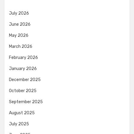
July 2026
June 2026
May 2026
March 2026
February 2026
January 2026
December 2025
October 2025
September 2025
August 2025
July 2025