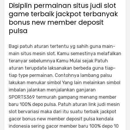
Disiplin permainan situs judi slot
game terbaik jackpot terbanyak
bonus new member deposit
pulsa
Bagi patuh aturan tertentu yg sahih guna main-
main situs mesin slot. Kamu semestinya melafalkan
teranyar sebelumnya Kamu Mulai sejak Patuh
aturan terupdate laksanakan berbeda guna tiap-
tiap type permainan. Contohnya lambang palsu
lakukan menukar simbol Yang lain melainkan simbol
imbalan jalankan menjalankan ganjaran
SPORTS369 termurah gampang menang member
baru 100% depo pulsa. Patuh aturan link judi mesin
slot bervariasi maka dari itu suatu terbaik jackpot
gacor bonus new member deposit pulsa kendala
indonesia sering gacor member baru 100% depo 10