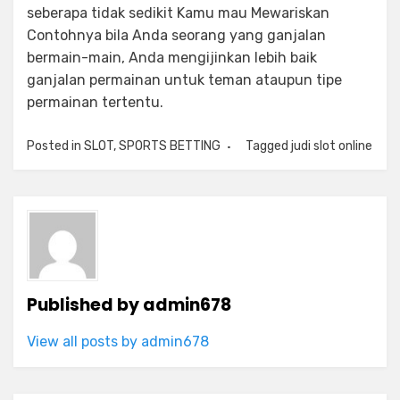
seberapa tidak sedikit Kamu mau Mewariskan
Contohnya bila Anda seorang yang ganjalan
bermain-main, Anda mengijinkan lebih baik
ganjalan permainan untuk teman ataupun tipe
permainan tertentu.
Posted in
SLOT
,
SPORTS BETTING
Tagged
judi slot online
Published by
admin678
View all posts by admin678