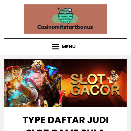
Skip
to
content
MENU
TYPE DAFTAR JUDI